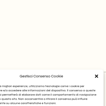
Gestisci Consenso Cookie
SOCIAL
le migliori esperienze, utilizziamo tecnologie come i cookie per
Instagram
 e/o accedere alle informazioni del dispositivo. Il consenso a queste
m
ci permetterà di elaborare dati come il comportamento di navigazione
u questo sito. Non acconsentire o ritirare il consenso può influire
web devolopment:
studioand
/
Francesca
te su alcune caratteristiche e funzioni.