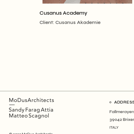
Cusanus Academy
Client:
Cusanus Akademie
ADDRES
Fallmerayers
39042 Brixe
ITALY