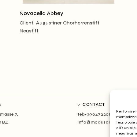
Novacella Abbey
Client:
Augustiner Chorherrenstift
Neustift
S
CONTACT
Per fornire 
trasse 7,
tel:+390472201581
memorizzare
n BZ
info@modusarchitects.co
tecnologie 
o ID unici s
negativamen